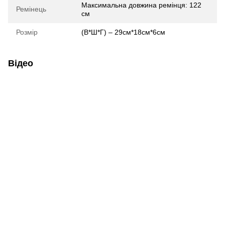
Максимальна довжина ремінця: 122
Ремінець
см
Розмір
(В*Ш*Г) – 29см*18см*6см
Відео