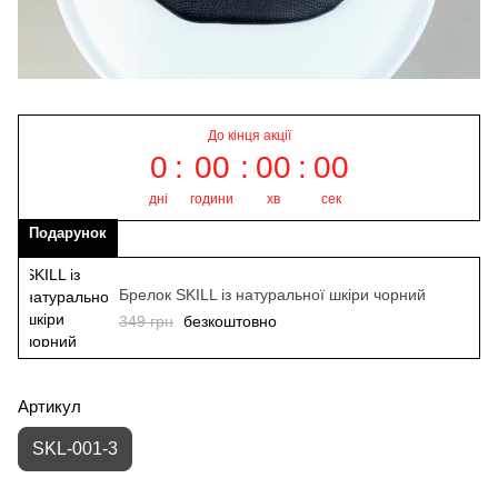
До кінця акції
0
00
00
00
дні
години
хв
сек
Подарунок
Брелок SKILL із натуральної шкіри чорний
349 грн
безкоштовно
Артикул
SKL-001-3