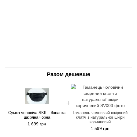
Разом дешевше
Сумка чоловіча SKILL бананка
Гаманець чоловічий шкіряний
С
шкіряна чорна
клатч з натуральної шкіри
коричневий
1 699 грн
1 599 грн