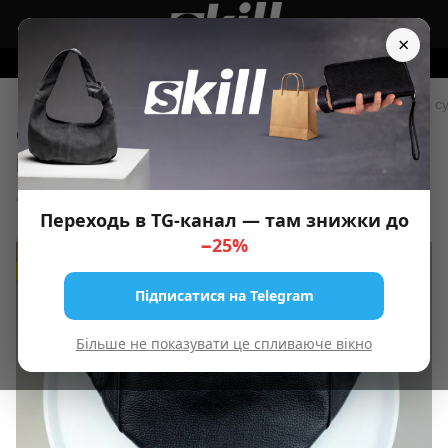
×
Замовляйте на сайті - отримуйте ПОДАРУНОК 🎁
▪️ Сумки чоловічі
Бананки | Поясні сумки
Бананки | Поясні с
Сумка чоловіча SKILL бананка
шкіряна чорна
Артикул:
SKL-001-3
9 відгуків
Переходь в TG-канал — там знижки до
−25%
ХІТ
−22%
Підписатися на Telegram
Більше не показувати це спливаюче вікно