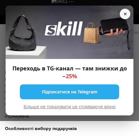
×
Замовляйте на сайті - отримуйте ПОДАРУНОК 🎁
▫️ Блог
Виріб з натуральної шкіри – кращий подарунок чолові
Виріб з натуральної шкіри – кращий
подарунок чоловіку
5 жовтня 2023
Переходь в TG-канал — там знижки до
Вибираючи подарунок для чоловіка, слід пам'ятати, що
−25%
представники сильної половини людства цінують у речах
стильний, але стриманий вигляд, практичність і довговічність. І
Підписатися на Telegram
всім перерахованим критеріям ідеально відповідають шкіряні
аксесуари. Вибір можна зупинити на сумці, слінгу, клатчі,
гаманці, ключниці і т.д. Щоб ухвалити правильне рішення,
Більше не показувати це спливаюче вікно
звичайно, потрібно врахувати смак, спосіб життя, потреби
отримувача.
Особливості вибору подарунків