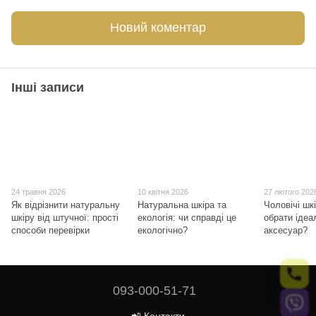
Новий коментар
Інші записи
24 травня 2026
10 квітня 2026
27 лютого 202
Як відрізнити натуральну
Натуральна шкіра та
Чоловічі шкі
шкіру від штучної: прості
екологія: чи справді це
обрати ідеа
способи перевірки
екологічно?
аксесуар?
093-000-51-71