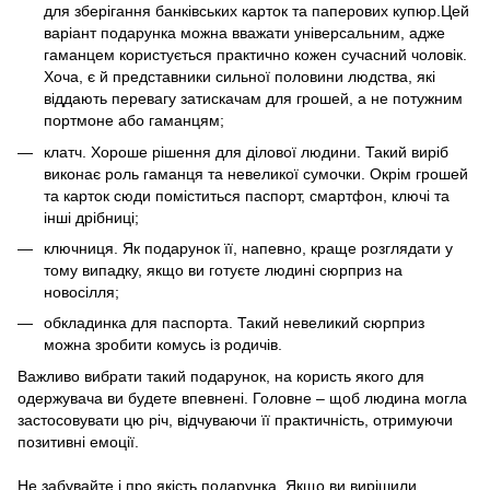
для зберігання банківських карток та паперових купюр.Цей
варіант подарунка можна вважати універсальним, адже
гаманцем користується практично кожен сучасний чоловік.
Хоча, є й представники сильної половини людства, які
віддають перевагу затискачам для грошей, а не потужним
портмоне або гаманцям;
клатч. Хороше рішення для ділової людини. Такий виріб
виконає роль гаманця та невеликої сумочки. Окрім грошей
та карток сюди поміститься паспорт, смартфон, ключі та
інші дрібниці;
ключниця. Як подарунок її, напевно, краще розглядати у
тому випадку, якщо ви готуєте людині сюрприз на
новосілля;
обкладинка для паспорта. Такий невеликий сюрприз
можна зробити комусь із родичів.
Важливо вибрати такий подарунок, на користь якого для
одержувача ви будете впевнені. Головне – щоб людина могла
застосовувати цю річ, відчуваючи її практичність, отримуючи
позитивні емоції.
Не забувайте і про якість подарунка. Якщо ви вирішили