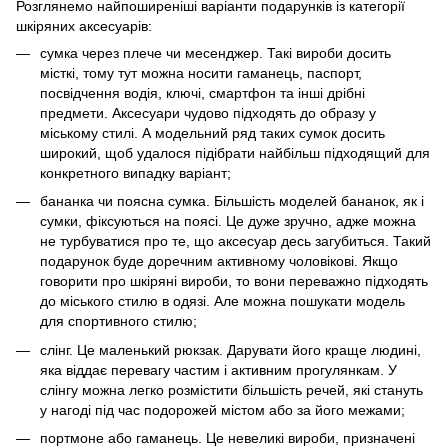
Розглянемо найпоширеніші варіанти подарунків із категорії
шкіряних аксесуарів:
сумка через плече чи месенджер. Такі вироби досить
місткі, тому тут можна носити гаманець, паспорт,
посвідчення водія, ключі, смартфон та інші дрібні
предмети. Аксесуари чудово підходять до образу у
міському стилі. А модельний ряд таких сумок досить
широкий, щоб удалося підібрати найбільш підходящий для
конкретного випадку варіант;
бананка чи поясна сумка. Більшість моделей бананок, як і
сумки, фіксуються на поясі. Це дуже зручно, адже можна
не турбуватися про те, що аксесуар десь загубиться. Такий
подарунок буде доречним активному чоловікові. Якщо
говорити про шкіряні вироби, то вони переважно підходять
до міського стилю в одязі. Але можна пошукати модель
для спортивного стилю;
слінг. Це маленький рюкзак. Дарувати його краще людині,
яка віддає перевагу частим і активним прогулянкам. У
слінгу можна легко розмістити більшість речей, які стануть
у нагоді під час подорожей містом або за його межами;
портмоне або гаманець. Це невеликі вироби, призначені